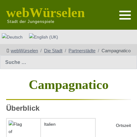
webWürselen
Stadt der Jungenspiele
Sprache auswählen
webWürselen
Die Stadt
Partnerstädte
Campagnatico
Suchen
Campagnatico
Überblick
Italien
Ortszeit