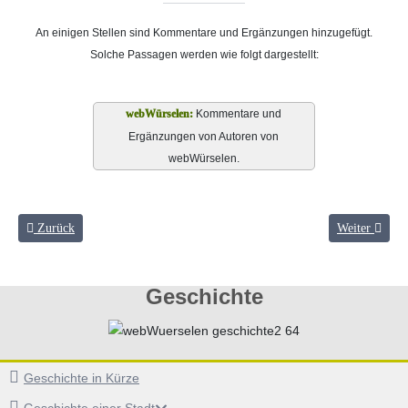
An einigen Stellen sind Kommentare und Ergänzungen hinzugefügt.
Solche Passagen werden wie folgt dargestellt:
Kommentare und
Ergänzungen von Autoren von
webWürselen.
Vorheriger Beitrag: Ansichten und Bauwerke S. 30 - 39
Nächster Beit
Zurück
Weiter
Geschichte
Geschichte in Kürze