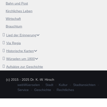
Bahn und Post
Kirchliches Leben
Wirtschaft
Brauchtum
Lied der Erinnerung
Via Regia
Historische Karten
Würselen um 1800
Aufsätze zur Geschichte
(c) 2015 - 2025 Dr. K.-W. Hirsch
webWüerselen
Stadt
Kultur
Stadtansichten
Service
Geschichte
Rechtliches