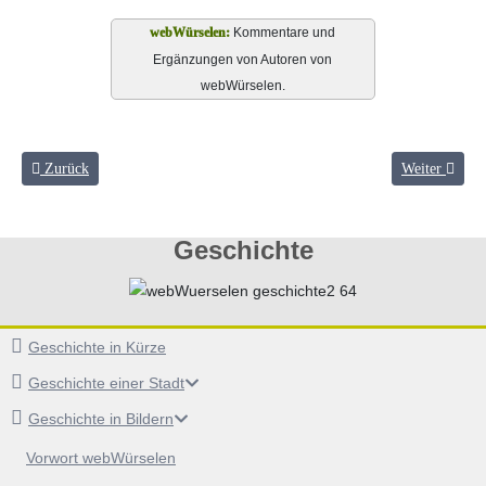
Kommentare und
Ergänzungen von Autoren von
webWürselen.
Vorheriger Beitrag: Wurmtal
Nächster Beit
Zurück
Weiter
Geschichte
Geschichte in Kürze
Geschichte einer Stadt
Geschichte in Bildern
Vorwort webWürselen