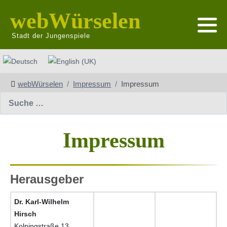
webWürselen
Stadt der Jungenspiele
Sprache auswählen
webWürselen
Impressum
Impressum
Suchen
Impressum
Herausgeber
Dr. Karl-Wilhelm
Hirsch
Kolpingstraße 13