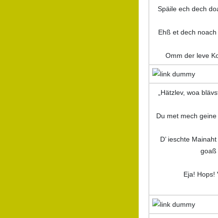
Späile ech dech d
Ehß et dech noach 
Omm der leve Kou
„Hätzlev, woa blävs
Du met mech geine 
D’ ieschte Mainaht 
goaß 
Eja! Hops! 