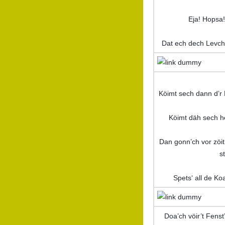
Eja! Hopsa!
Dat ech dech Levc
Köimt sech dann d’r 
Köimt däh sech 
Dan gonn’ch vor zöit
s
Spets‘ all de Ko
Doa’ch vöir’t Fenst