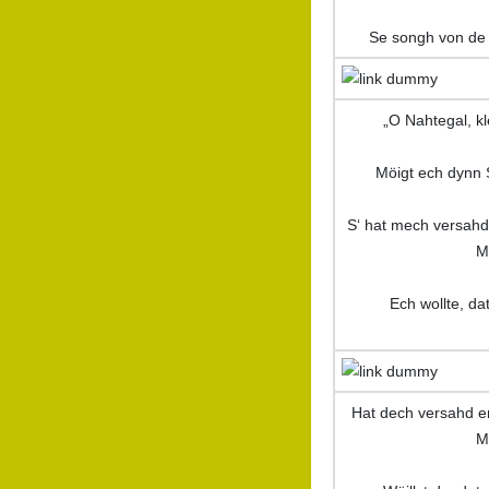
Se songh von de 
„O Nahtegal, kl
Möigt ech dynn 
S‘ hat mech versahd
M
Ech wollte, dat
Hat dech versahd e
M