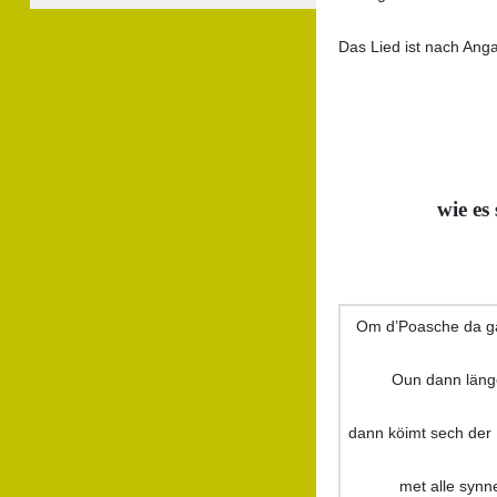
Das Lied ist nach Ang
wie es
Om d’Poasche da gä
Oun dann läng
dann köimt sech der 
met alle synn