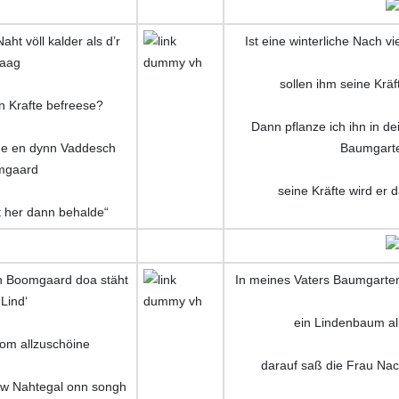
ht völl kalder als d’r
Ist eine winterliche Nach vie
aag
sollen ihm seine Kräf
 Krafte befreese?
Dann pflanze ich ihn in de
e en dynn Vaddesch
Baumgart
mgaard
seine Kräfte wird er 
t her dann behalde“
 Boomgaard doa stäht
In meines Vaters Baumgarten
Lind‘
ein Lindenbaum a
om allzuschöine
darauf saß die Frau Nac
w Nahtegal onn songh