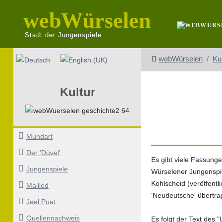
webWürselen
Stadt der Jungenspiele
Sprache auswählen
webWürselen
Ku
Kultur
Mundart
Der 'Düvel'
Es gibt viele Fassunge
Jungenspiele
Würselener Jungenspie
Kohlscheid (veröffentl
Mailied
'Neudeutsche' übertra
Jeel Puet
Quellennachweis
Es folgt der Text des 