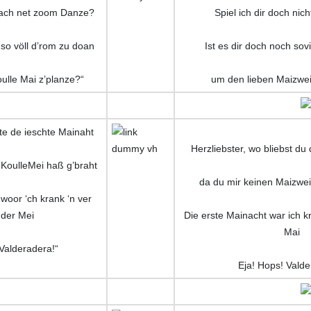
oach net zoom Danze?
Spiel ich dir doch ni
so völl d’rom zu doan
Ist es dir doch noch sov
lle Mai z’planze?“
um den lieben Maizwe
te de ieschte Mainaht
Herzliebster, wo bliebst du
KoulleMei haß g’braht
da du mir keinen Maizwei
woor ‘ch krank ‘n ver
der Mei
Die erste Mainacht war ich 
Mai
Valderadera!“
Eja! Hops! Valde