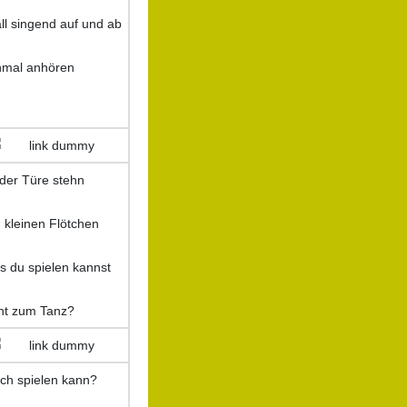
l singend auf und ab
nmal anhören
 der Türe stehn
m kleinen Flötchen
s du spielen kannst
icht zum Tanz?
 ich spielen kann?