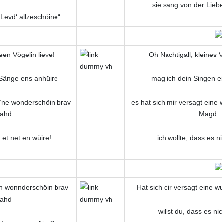
sie sang von der Lieb
Levd‘ allzeschöine“
een Vögelin lieve!
Oh Nachtigall, kleines 
Sänge ens anhüire
mag ich dein Singen e
’ne wonderschöin brav
es hat sich mir versagt ein
ahd
Magd
 et net en wüire!
ich wollte, dass es n
n wonnderschöin brav
Hat sich dir versagt eine
ahd
willst du, dass es n