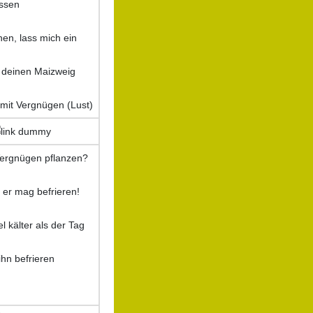
ssen
hen, lass mich ein
 deinen Maizweig
 mit Vergnügen (Lust)
Vergnügen pflanzen?
s er mag befrieren!
el kälter als der Tag
hn befrieren