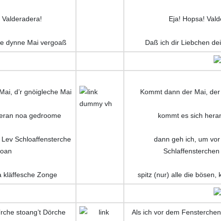
 Valderadera!
Eja! Hopsa! Vald
he dynne Mai vergoaß
Daß ich dir Liebchen de
Mai, d’r gnöigleche Mai
Kommt dann der Mai, der 
heran noa gedroome
kommt es sich her
 Lev Schloaffensterche
dann geh ich, um vor
toan
Schlaffensterchen
a kläffesche Zonge
spitz (nur) alle die bösen,
’rche stoang’t Dörche
Als ich vor dem Fensterchen