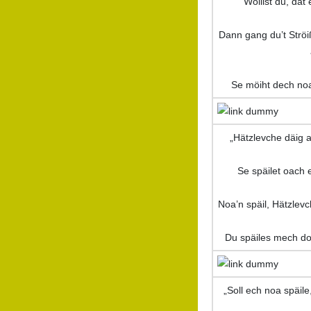
Wöillst du, dat
Dann gang du’t Ströi
Se möiht dech no
„Hätzlevche däig a
Se späilet oach 
Noa’n späil, Hätzlevc
Du späiles mech d
„Soll ech noa späile