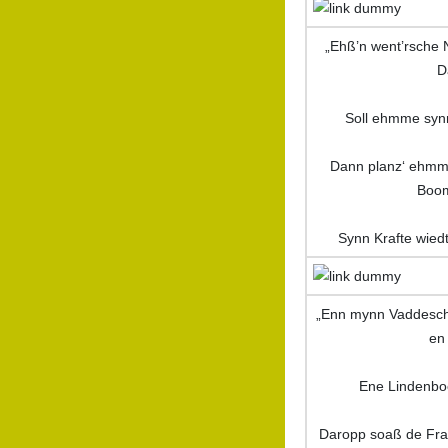
„Ehß’n went’rsche Na
D
Soll ehmme synn
Dann planz‘ ehmm
Boo
Synn Krafte wied
„Enn mynn Vaddesch
en 
Ene Lindenbo
Daropp soaß de Fra