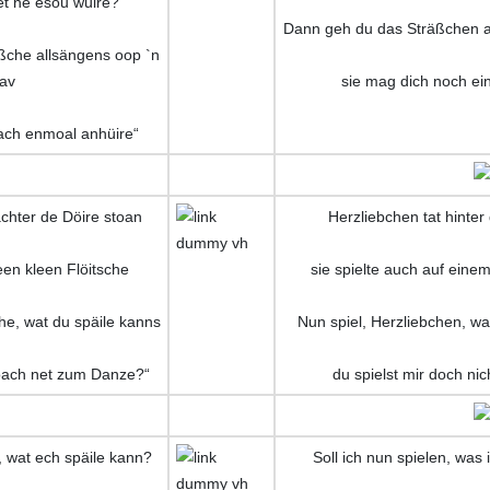
 et ne esou wüire?
Dann geh du das Sträßchen al
ßche allsängens oop `n
av
sie mag dich noch ei
ach enmoal anhüire“
chter de Döire stoan
Herzliebchen tat hinter
een kleen Flöitsche
sie spielte auch auf eine
he, wat du späile kanns
Nun spiel, Herzliebchen, wa
oach net zum Danze?“
du spielst mir doch n
, wat ech späile kann?
Soll ich nun spielen, was