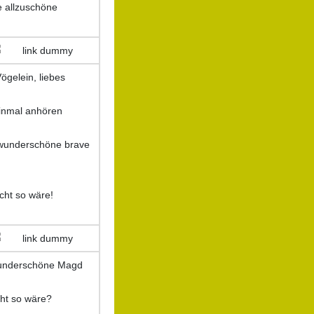
e allzuschöne
Vögelein, liebes
inmal anhören
e wunderschöne brave
icht so wäre!
 wunderschöne Magd
icht so wäre?