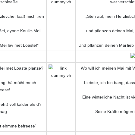
’schloaße
war verschlo
zlevche, loaß mich ‚ren
„Steh auf, mein Herzliebc
ei, dynne Koulle-Mei
und pflanzen deinen Mai,
Mei lev met Loaste!“
Und pflanzen deinen Mai lieb
ei met Loaste planze?
Wo will ich meinen Mai mit 
ang, hä möiht mech
Liebste, ich bin bang, das
reese!
Eine winterliche Nacht ist vi
hß völl kalder als d’r
aag
Seine Kräfte mögen i
ht ehmme befreese“