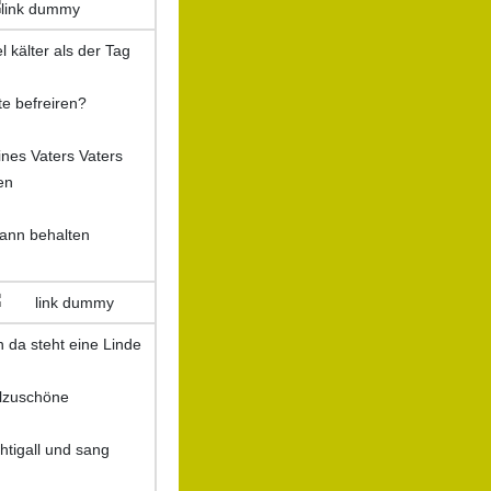
l kälter als der Tag
te befreiren?
ines Vaters Vaters
en
dann behalten
 da steht eine Linde
llzuschöne
htigall und sang