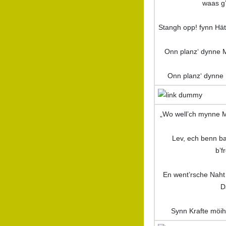
waas g
Stangh opp! fynn Hät
Onn planz‘ dynne M
Onn planz‘ dynne 
„Wo well’ch mynne M
Lev, ech benn b
b’f
En went’rsche Naht e
D
Synn Krafte möi