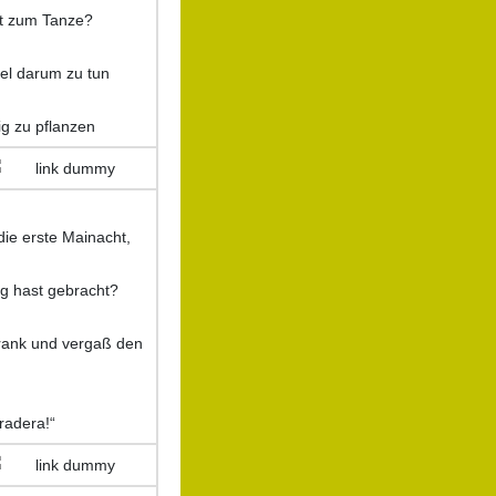
cht zum Tanze?
iel darum zu tun
ig zu pflanzen
 die erste Mainacht,
g hast gebracht?
krank und vergaß den
radera!“