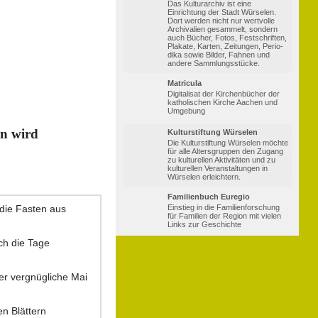
Das Kulturarchiv ist eine
Einrichtung der Stadt Würselen.
Dort werden nicht nur wertvolle
Archi­valien gesammelt, sondern
auch Bücher, Fotos, Fest­schriften,
Plakate, Karten, Zeitungen, Perio­
dika sowie Bilder, Fahnen und
andere Sammlungsstücke.
Matricula
Digitalisat der Kirchenbücher der
katholischen Kirche Aachen und
Umgebung
en wird
Kulturstiftung Würselen
Die Kulturstiftung Würselen möchte
für alle Altersgruppen den Zugang
zu kulturellen Aktivitäten und zu
kulturellen Veranstaltungen in
Würselen erleichtern.
Familienbuch Euregio
die Fasten aus
Einstieg in die Familienforschung
für Familien der Region mit vielen
Links zur Geschichte
ch die Tage
er vergnügliche Mai
en Blättern