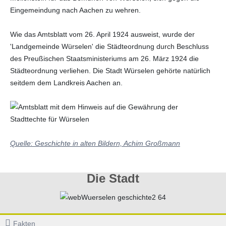
Das Quiz für Profis ...
Aufsätze zur Geschichte
Eingemeindung nach Aachen zu wehren.
Lärmkarte
Wirtschaft
Seiten 20 bis 21
Tranchot Repro 1830
Wie das Amtsblatt vom 26. April 1924 ausweist, wurde der
'Landgemeinde Würselen' die Städteordnung durch Beschluss
Flächennutzungsplan
Brauchtum
Pläne 1803 - 1807
des Preußischen Staatsministeriums am 26. März 1924 die
Städteordnung verliehen. Die Stadt Würselen gehörte natürlich
seitdem dem Landkreis Aachen an.
Quelle: Geschichte in alten Bildern, Achim Großmann
Die Stadt
Fakten