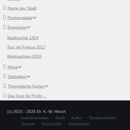
Name der Stadt
Partnerstädte
Ereignisse
Stadtrechte 1924
Tour de France 2017
Weihnachten 2010
Klima
Statistiken
Thematische Karten
Das Quiz für Profis ...
(c) 2015 - 2025 Dr. K.-W. Hirsch
webWüerselen
Stadt
Kultur
Stadtansichten
Service
Geschichte
Rechtliches