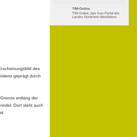
TIM-Online
TIM-Online, das Geo-Portal des
Landes Nordrhein-Westfalens.
Erscheinungsbild des
eistens geprägt durch
 Grenze entlang der
indel. Dort steht auch
it.