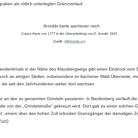
raben als rötlich unterlegten Grenzverlauf.
Copso-Karte von 1777 in der Überarbeitung von E. Arnold, 1923
Quelle:
Wikimedia.org
endenkmals in der Nähe des Klausbergwegs gibt einen Eindruck vom 
noch an einigen Stellen, insbesondere im Aachener Wald Überreste, m
 die seit den Jahrhunderten weiter dort wachsen.
 an den so genannten Grindeln passieren. In Bardenberg verläuft die
ie von der „Grindelstraße“ gekreuzt wird. Dort gab es einen solchen Gr
t‘, einem über den hohen Zoll erbosten Grenzgänger der damaligen Ze
Puet
)