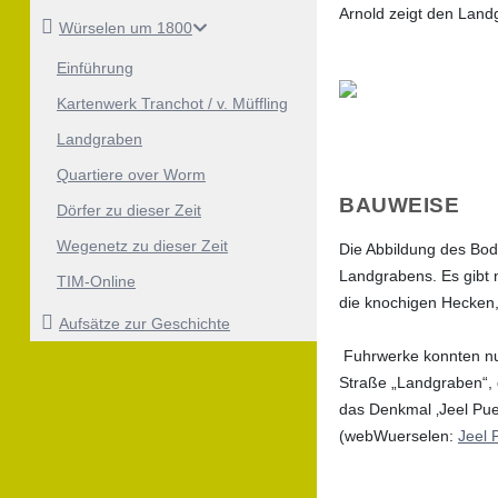
Arnold zeigt den Landg
Würselen um 1800
Einführung
Kartenwerk Tranchot / v. Müffling
Landgraben
Quartiere over Worm
BAUWEISE
Dörfer zu dieser Zeit
Wegenetz zu dieser Zeit
Die Abbildung des Bod
Landgrabens. Es gibt 
TIM-Online
die knochigen Hecken,
Aufsätze zur Geschichte
Fuhrwerke konnten nur
Straße „Landgraben“, d
das Denkmal ‚Jeel Pue
(webWuerselen:
Jeel 