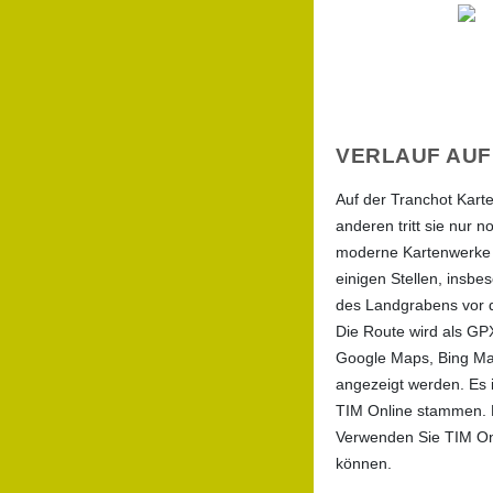
VERLAUF AUF
Auf der Tranchot Karte
anderen tritt sie nur
moderne Kartenwerke a
einigen Stellen, insbe
des Landgrabens vor d
Die Route wird als GP
Google Maps, Bing Ma
angezeigt werden. Es 
TIM Online stammen. D
Verwenden Sie TIM Onl
können.