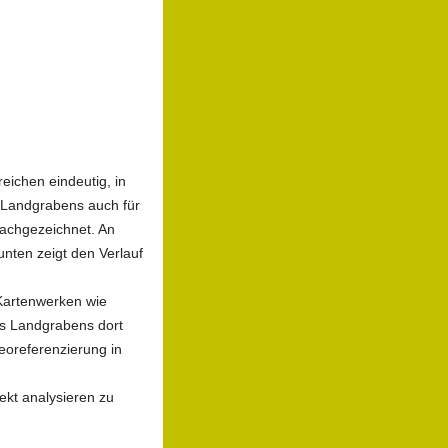
eichen eindeutig, in
e/Landgrabens auch für
nachgezeichnet. An
unten zeigt den Verlauf
-Kartenwerken wie
s Landgrabens dort
eoreferenzierung in
ekt analysieren zu