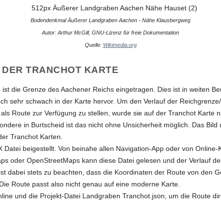
Bodendenkmal Äußerer Landgraben Aachen - Nähe Klausbergweg
Autor: Arthur McGill, GNU-Lizenz für freie Dokumentation
Quelle:
Wikimedia.org
 DER TRANCHOT KARTE
 ist die Grenze des Aachener Reichs eingetragen. Dies ist in weiten Ber
 noch sehr schwach in der Karte hervor. Um den Verlauf der Reichgrenz
ls Route zur Verfügung zu stellen, wurde sie auf der Tranchot Karte 
sondere in Burtscheid ist das nicht ohne Unsicherheit möglich. Das Bild 
er Tranchot Karten.
X Datei beigestellt. Von beinahe allen Navigation-App oder von Online
ps oder OpenStreetMaps kann diese Datei gelesen und der Verlauf de
ist dabei stets zu beachten, dass die Koordinaten der Route von den G
ie Route passt also nicht genau auf eine moderne Karte.
ine und die Projekt-Datei Landgraben Tranchot.json, um die Route dir