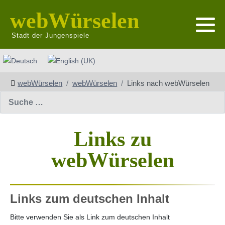
webWürselen
Stadt der Jungenspiele
Sprache auswählen
webWürselen
webWürselen
Links nach webWürselen
Suchen
Links zu
webWürselen
Links zum deutschen Inhalt
Bitte verwenden Sie als Link zum deutschen Inhalt