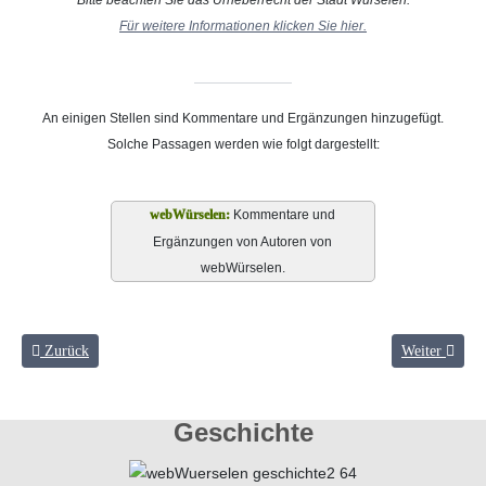
Für weitere Informationen klicken Sie hier.
An einigen Stellen sind Kommentare und Ergänzungen hinzugefügt.
Solche Passagen werden wie folgt dargestellt:
Kommentare und
Ergänzungen von Autoren von
webWürselen.
Vorheriger Beitrag: Ansichten und Bauwerke S. 50 - 59
Nächster Beit
Zurück
Weiter
Geschichte