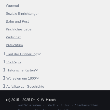
Wurmtal
Soziale Einrichtungen
Bahn und Post
Kirchliches Leben
Wirtschaft
Brauchtum
Lied der Erinnerung
Via Regia
Historische Karten
Würselen um 1800
Aufsätze zur Geschichte
(c) 2015 - 2025 Dr. K.-W. Hirsch
webWüerselen
Stadt
Kultur
Stadtansichten