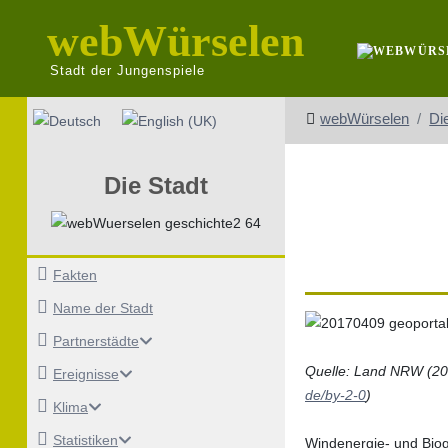
webWürselen
Stadt der Jungenspiele
Sprache auswählen
webWürselen
Di
Die Stadt
Fakten
Name der Stadt
Partnerstädte
Quelle: Land NRW (20
Ereignisse
de/by-2-0
)
Klima
Statistiken
Windenergie- und Bio