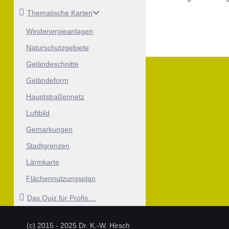
Thematische Karten
Windenergieanlagen
Naturschutzgebiete
Geländeschnitte
Geländeform
Hauptstraßennetz
Luftbild
Gemarkungen
Stadtgrenzen
Lärmkarte
Flächennutzungsplan
Das Quiz für Profis ...
(c) 2015 - 2025 Dr. K.-W. Hirsch