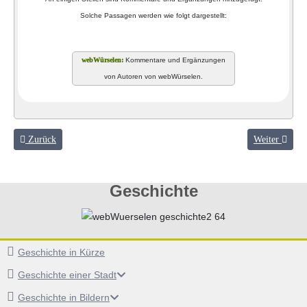
Solche Passagen werden wie folgt dargestellt:
Kommentare und Ergänzungen
von Autoren von webWürselen.
Vorheriger Beitrag: Kindergärten, Schulen und soziale Einrichtungen
Nächster Beit
Zurück
Weiter
Geschichte
Geschichte in Kürze
Geschichte einer Stadt
Geschichte in Bildern