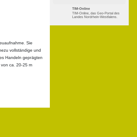
TIM-Online
TIM-Online, das Geo-Portal des
Landes Nordrhein-Westfalens.
Neuaufnahme. Sie
hezu vollständige und
hes Handeln geprägten
 von ca. 20-25 m