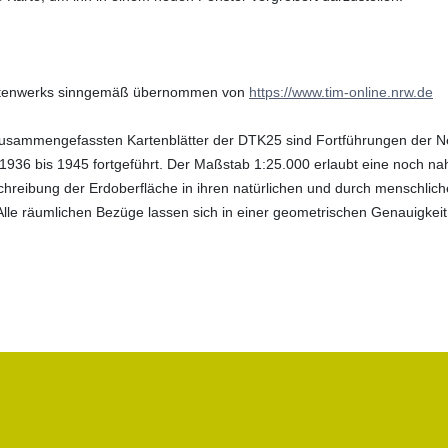
rtenwerks sinngemäß übernommen von
https://www.tim-online.nrw.de
 zusammengefassten Kartenblätter der DTK25 sind Fortführungen der 
1936 bis 1945 fortgeführt. Der Maßstab 1:25.000 erlaubt eine noch na
chreibung der Erdoberfläche in ihren natürlichen und durch menschlic
lle räumlichen Bezüge lassen sich in einer geometrischen Genauigkeit