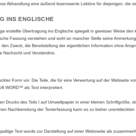
ese Abhandlung eine äußerst lesenswerte Lektüre für diejenigen, die s
 INS ENGLISCHE
ge erstellte Übertragung ins Englische spiegelt in gewisser Weise den
lische Fassung verstehen und wohl an mancher Stelle seine Anmerkunge
den Zweck, die Bereitstellung der eigentlichen Information ohne Anspr
e Nachsicht und Verständnis.
ruckter Form vor. Die Teile, die für eine Verwertung auf der Webseite
ft WORD™ als Text interpretiert.
n Drucks des Teils I auf Umweltpapier in einer kleinen Schriftgröße, 
chen Nachbereitung der Texterfassung kann es zu bisher unentdeckten
spaltige Text wurde zur Darstellung auf einer Websseite als zusammenh