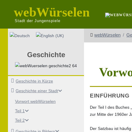
webWürselen
Stadt der Jungenspiele
Sprache auswählen
webWürselen
Ge
Geschichte
Vorwo
Geschichte in Kürze
Geschichte einer Stadt
EINFÜHRUNG
Vorwort webWürselen
Der Teil I des Buches 
Teil 1
zur Mitte der 1960er J
Teil 2
Der Satzbau ist häufig
Geschichte in Bildern