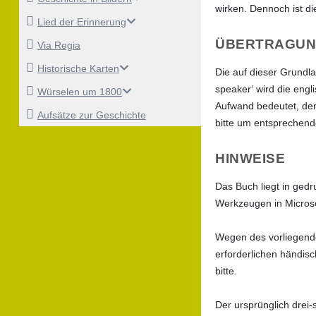
wirken. Dennoch ist di
Lied der Erinnerung
ÜBERTRAGUNG
Via Regia
Historische Karten
Die auf dieser Grundla
speaker‘ wird die eng
Würselen um 1800
Aufwand bedeutet, der 
Aufsätze zur Geschichte
bitte um entsprechend
HINWEISE
Das Buch liegt in ged
Werkzeugen in Microso
Wegen des vorliegende
erforderlichen händis
bitte.
Der ursprünglich drei-