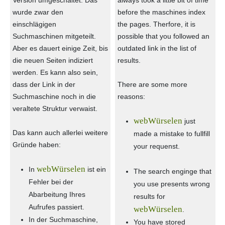
Version umgeschaltet. Das
always took a little bit of time
wurde zwar den
before the maschines index
einschlägigen
the pages. Therfore, it is
Suchmaschinen mitgeteilt.
possible that you followed an
Aber es dauert einige Zeit, bis
outdated link in the list of
die neuen Seiten indiziert
results.
werden. Es kann also sein,
dass der Link in der
There are some more
Suchmaschine noch in die
reasons:
veraltete Struktur verwaist.
webWürselen
just
Das kann auch allerlei weitere
made a mistake to fullfill
Gründe haben:
your requenst.
webWürselen
In
ist ein
The search enginge that
Fehler bei der
you use presents wrong
Abarbeitung Ihres
results for
Aufrufes passiert.
webWürselen
.
In der Suchmaschine,
You have stored