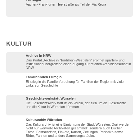
Aachen-Frankfurter Heerstraße als Teil der Via Regia
KULTUR
Archive in NRW
Das Portal „Archive in Nordrhein-Westfalen“ eröffnet sparten- und
institutionenübergreifend einen Zugang zur reichen Archivlandschaft in
NRW
Familienbuch Euregio
Einstieg in die Familienforschung für Familien der Region mit vielen
Links zur Geschichte
Geschichtswerkstatt Würselen
Die Geschichtswerkstatt ist ein Verein, der sich um die Geschichte
und die Kultur in Würselen kümmert
Kulturarchiv Würselen
Das Kulturarchiv ist eine Einrichtung der Stadt Würselen. Dort werden
nicht nur wertvolle Archi­valien gesammelt, sondern auch Bücher,
Fotos, Fest­schriften, Plakate, Karten, Zeitungen, Perio­dika sowie
Bilder, Fahnen und andere Sammlungsstücke.