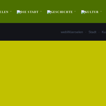
webWüerselen
Stadt
Ku