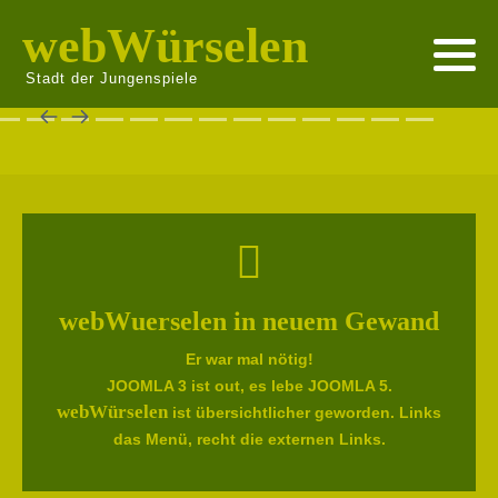
webWürselen
Stadt der Jungenspiele
webWuerselen in neuem Gewand
Er war mal nötig!
JOOMLA 3 ist out, es lebe JOOMLA 5.
webWürselen
ist übersichtlicher geworden. Links
das Menü, recht die externen Links.