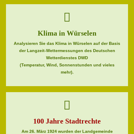
Das Quiz für Profis ...
Aufsätze zur Geschichte
Lärmkarte
Wirtschaft
Seiten 20 bis 21
Tranchot Repro 1830
Flächennutzungsplan
Brauchtum
Pläne 1803 - 1807
Klima in Würselen
Analysieren Sie das Klima in Würselen auf der Basis
der Langzeit-Wettermessungen des Deutschen
Wetterdienstes DWD
(Temperatur, Wind, Sonnenstunden und vieles
mehr).
100 Jahre Stadtrechte
Am 26. März 1924 wurden der Landgemeinde