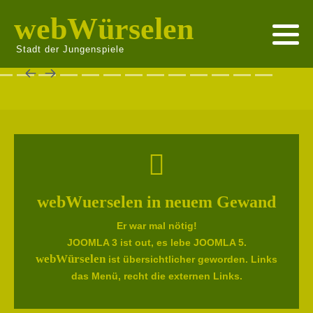
webWürselen
Stadt der Jungenspiele
webWuerselen in neuem Gewand
Er war mal nötig!
JOOMLA 3 ist out, es lebe JOOMLA 5.
webWürselen
ist übersichtlicher geworden. Links
das Menü, recht die externen Links.