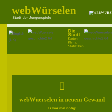
webWürselen
Stadt der Jungenspiele
Die
Sprache auswählen
Stadt
Karten,
Klima,
Statistiken
webWuerselen in neuem Gewand
Er war mal nötig!