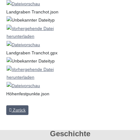
Landgraben Tranchot.json
Landgraben Tranchot.gpx
Höhenfestpunkte.json
Vorheriger Beitrag: Wegenetz zu dieser Zeit
Zurück
Geschichte