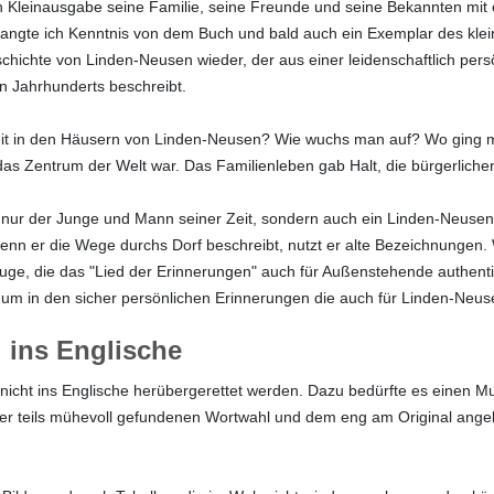
n Kleinausgabe seine Familie, seine Freunde und seine Bekannten mit e
rlangte ich Kenntnis von dem Buch und bald auch ein Exemplar des klei
schichte von Linden-Neusen wieder, der aus einer leidenschaftlich per
en Jahrhunderts beschreibt.
eit in den Häusern von Linden-Neusen? Wie wuchs man auf? Wo ging m
das Zentrum der Welt war. Das Familienleben gab Halt, die bürgerlic
ht nur der Junge und Mann seiner Zeit, sondern auch ein Linden-Neusen
enn er die Wege durchs Dorf beschreibt, nutzt er alte Bezeichnungen
e, die das "Lied der Erinnerungen" auch für Außenstehende authentis
n, um in den sicher persönlichen Erinnerungen die auch für Linden-Neu
 ins Englische
l nicht ins Englische herübergerettet werden. Dazu bedürfte es einen Mut
der teils mühevoll gefundenen Wortwahl und dem eng am Original angele