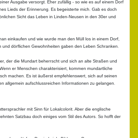
iner Ausgabe versorgt. Eher zufällig - so wie es auf einem Dorf
nes Lieds der Erinnerung. Es begeisterte mich. Gab es doch
sönlichen Sicht das Leben in Linden-Neusen in den 30er und
an einkaufen und wie wurde man den Müll los in einem Dorf,
hen und dörflichen Gewohnheiten gaben den Leben Schranken.
er, der die Mundart beherrscht und sich an alte Straßen und
. Wenn er Menschen charakterisiert, kommen mundartliche
ch machen. Es ist äußerst empfehlenswert, sich auf seinen
sen allgemein aufschlussreichen Informationen zu gelangen.
tersprachler mit Sinn für Lokalcolorit. Aber die englische
hnten Satzbau doch einiges vom Stil des Autors. So hofft der