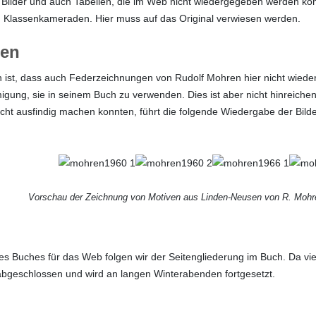
e Bilder und auch Tabellen, die im Web nicht wiedergegeben werden kön
on Klassenkameraden. Hier muss auf das Original verwiesen werden.
ren
 ist, dass auch Federzeichnungen von Rudolf Mohren hier nicht wie
gung, sie in seinem Buch zu verwenden. Dies ist aber nicht hinreichen
ht ausfindig machen konnten, führt die folgende Wiedergabe der Bilder 
Vorschau der Zeichnung von Motiven aus Linden-Neusen von R. Mohre
es Buches für das Web folgen wir der Seitengliederung im Buch. Da viel
 abgeschlossen und wird an langen Winterabenden fortgesetzt.