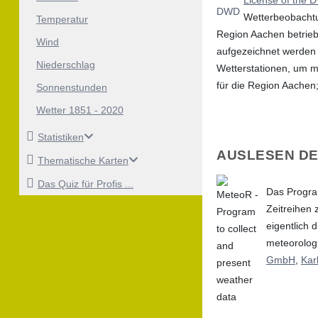
Wetterbeobachtu
Temperatur
Region Aachen betrieb
Wind
aufgezeichnet werden s
Niederschlag
Wetterstationen, um mö
für die Region Aachen;
Sonnenstunden
Wetter 1851 - 2020
Statistiken
AUSLESEN DE
Thematische Karten
Das Quiz für Profis ...
Das Progra
Zeitreihen 
eigentlich 
meteorolog
GmbH
,
Kar