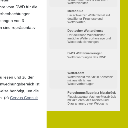
Wetterdienstes
ahre vom DWD für die
Meteoblue
tterbeobachtungen
Ein schweizer Wetterdienst mit
detaillierter Prognose und
ichnngen von 3
Wetterkarten
n sind repräsentativ
Deutscher Wetterdienst
Der deutsche Wetterdienst,
amtliche Wettervorhersage und
Wetteraufzeichnungen
DWD Wetterwarnungen
Wetterwarnungen des DWD
Wetter.com
u lesen und zu den
Wetterdienst mit Sitz in Konstanz
mit ausführlichen
 Anwednungsbereich ist
Wettervorhersagen
weise benötigt, um die
Forschungsflugplatz Merzbrück
Flugplatzwetter Aachen-Merzbrück
n. (c)
Cervus Consult
mit aktuellen Messwerten und
Diagrammen, zwei Webcams