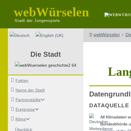
webWürselen
Stadt der Jungenspiele
Sprache auswählen
webWürselen
Di
Die Stadt
Lang
Fakten
Name der Stadt
Datengrund
Partnerstädte
DATAQUELLE
Ereignisse
All Klimadaten
Klima
Bundesbhörde un
Überblick
License of the 