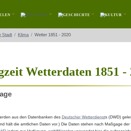
e Stadt
Klima
Wetter 1851 - 2020
zeit Wetterdaten 1851 -
lage
 werden aus den Datenbanken des
Deutscher Wetterdienst
s (DWD) geles
d hält die amtlichen Daten vor.) Die Daten stehen nach Maßgage der
DWD
jedem zur Verfügung. webWürselen verwendet hier die aufgezeich