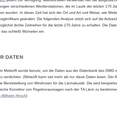
ngen verschiedenen Wertterstationen, die im Laufe der letzten 170 J
en wurden. In dieser Zeit hat sich der Ort und Art und Weise, wie We
igbnifikant geändert. Die folgenden Analyse stützt sich auf die Aufze
glichst dichte Zeitreihen für die letzte 170 Jahre zu erhalten. Die Date
 das schließt Würselen ein.
R DATEN
m MeteoR wurde benutz, um die Daten aus der Datenbank des DWD z
zu verdichten. (MeteoR kann viel mehr als nur diese Daten lesen. Der
die Bereitstellung von Windrosen für die Lärmakustik. Die wird beispiels
ische Korrektur von Pegelvoraussagen nach der TA Lärm zu bestimme
l-Wilhelm Hirsch
)