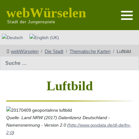
webWürselen
Stadt der Jungenspiele
Sprache auswählen
webWürselen
Die Stadt
Thematische Karten
Luftbild
Suchen
Luftbild
Quelle: Land NRW (2017) Datenlizenz Deutschland -
Namensnennung - Version 2.0 (
http://www.govdata.de/dl-de/by-
2-0
)