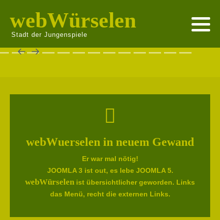
webWürselen
Stadt der Jungenspiele
webWuerselen in neuem Gewand
Er war mal nötig!
JOOMLA 3 ist out, es lebe JOOMLA 5.
webWürselen
ist übersichtlicher geworden. Links
das Menü, recht die externen Links.