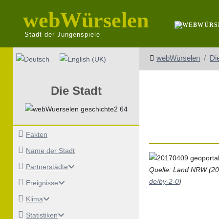
webWürselen
Stadt der Jungenspiele
Sprache auswählen
webWürselen
Di
Die Stadt
Fakten
Name der Stadt
Partnerstädte
Quelle: Land NRW (20
de/by-2-0
)
Ereignisse
Klima
Statistiken