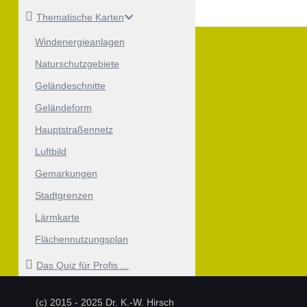
Thematische Karten
Windenergieanlagen
Naturschutzgebiete
Geländeschnitte
Geländeform
Hauptstraßennetz
Luftbild
Gemarkungen
Stadtgrenzen
Lärmkarte
Flächennutzungsplan
Das Quiz für Profis ...
(c) 2015 - 2025 Dr. K.-W. Hirsch