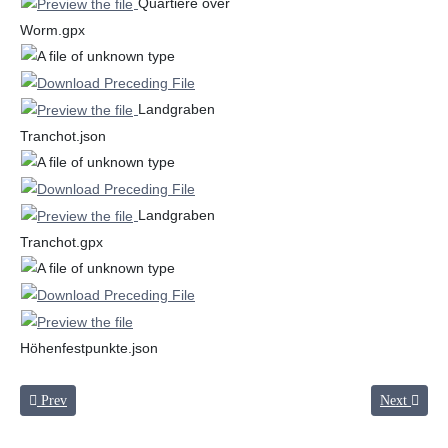
Quartiere over
Worm.gpx
Landgraben
Tranchot.json
Landgraben
Tranchot.gpx
Höhenfestpunkte.json
Previous article: net of roads at that time
Next articl
Prev
Next