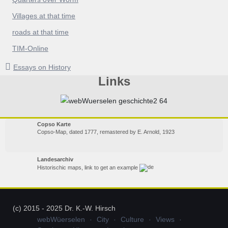
Villages at that time
roads at that time
TIM-Online
Essays on History
Links
Copso Karte
Copso-Map, dated 1777, remastered by E. Arnold, 1923
Landesarchiv
Historischic maps, link to get an example
(c) 2015 - 2025 Dr. K.-W. Hirsch
webWüerselen
City
Culture
Views