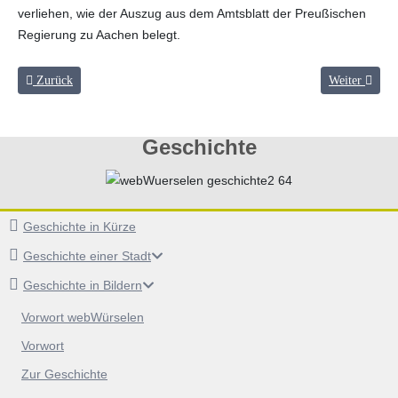
verliehen, wie der Auszug aus dem Amtsblatt der Preußischen
Regierung zu Aachen belegt.
Vorheriger Beitrag: Ansichten und Bauwerke S. 13 - 19
Nächster Beit
Zurück
Weiter
Geschichte
Geschichte in Kürze
Geschichte einer Stadt
Geschichte in Bildern
Vorwort webWürselen
Vorwort
Zur Geschichte