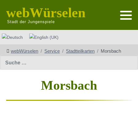
webWürselen
Stadt der Jungenspiele
Sprache auswählen
webWürselen
Service
Stadtteilkarten
Morsbach
Suchen
Morsbach