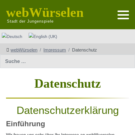
webWürselen
Stadt der Jungenspiele
Sprache auswählen
webWürselen
Impressum
Datenschutz
Suchen
Datenschutz
Datenschutzerklärung
Einführung
Wir freuen uns sehr über Ihr Interesse an webWuerselen.