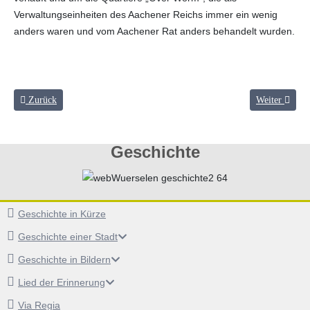
Verwaltungseinheiten des Aachener Reichs immer ein wenig
anders waren und vom Aachener Rat anders behandelt wurden.
Vorheriger Beitrag: Würselen um 1800
Nächster Beit
Zurück
Weiter
Geschichte
Geschichte in Kürze
Geschichte einer Stadt
Geschichte in Bildern
Lied der Erinnerung
Via Regia