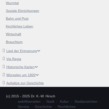
Wurmtal
Soziale Einrichtungen
Bahn und Post
Kirchliches Leben
Wirtschaft
Brauchtum
Lied der Erinnerung
Via Regia
Historische Karten
Würselen um 1800
Aufsätze zur Geschichte
(c) 2015 - 2025 Dr. K.-W. Hirsch
webWüerselen
Stadt
Kultur
Stadtansichten
Service
Geschichte
Rechtliches