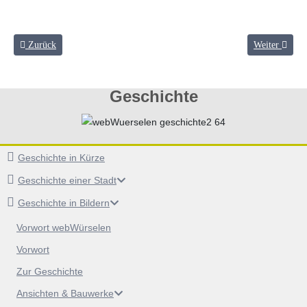
Vorheriger Beitrag: QuizWürselen
Nächster Bei
Zurück
Weiter
Geschichte
Geschichte in Kürze
Geschichte einer Stadt
Geschichte in Bildern
Vorwort webWürselen
Vorwort
Zur Geschichte
Ansichten & Bauwerke