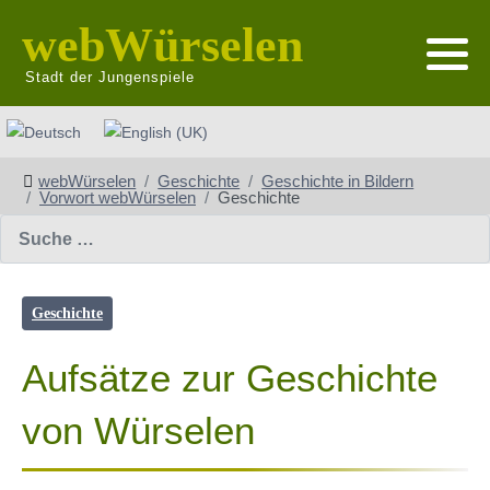
webWürselen
Stadt der Jungenspiele
Sprache auswählen
webWürselen
Geschichte
Geschichte in Bildern
Vorwort webWürselen
Geschichte
Suchen
Geschichte
Aufsätze zur Geschichte
von Würselen