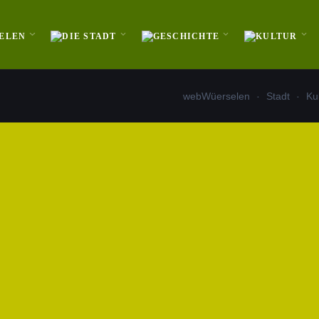
webWüerselen
Stadt
Ku