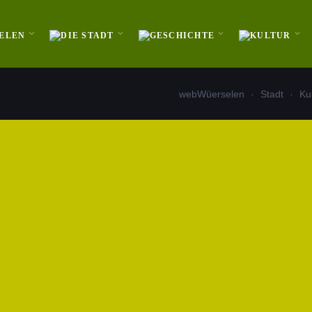
webWüerselen
Stadt
Ku