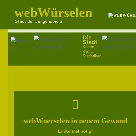
webWürselen
Stadt der Jungenspiele
Die
Sprache auswählen
Stadt
Karten,
Klima,
Statistiken
webWuerselen in neuem Gewand
Er war mal nötig!