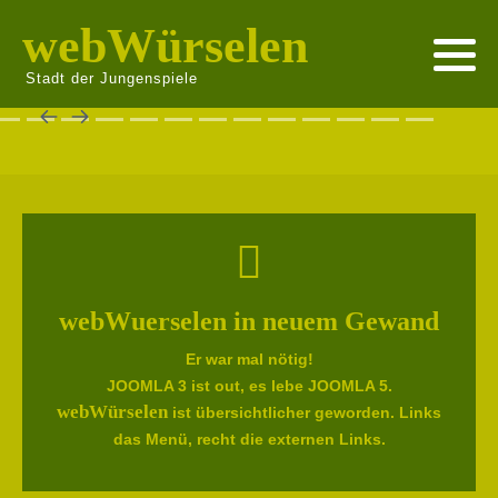
webWürselen
Stadt der Jungenspiele
webWuerselen in neuem Gewand
Er war mal nötig!
JOOMLA 3 ist out, es lebe JOOMLA 5.
webWürselen
ist übersichtlicher geworden. Links
das Menü, recht die externen Links.