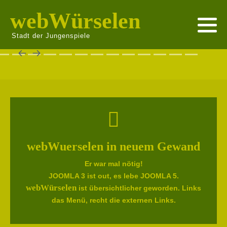
webWürselen
Stadt der Jungenspiele
webWuerselen in neuem Gewand
Er war mal nötig!
JOOMLA 3 ist out, es lebe JOOMLA 5.
webWürselen
ist übersichtlicher geworden. Links
das Menü, recht die externen Links.