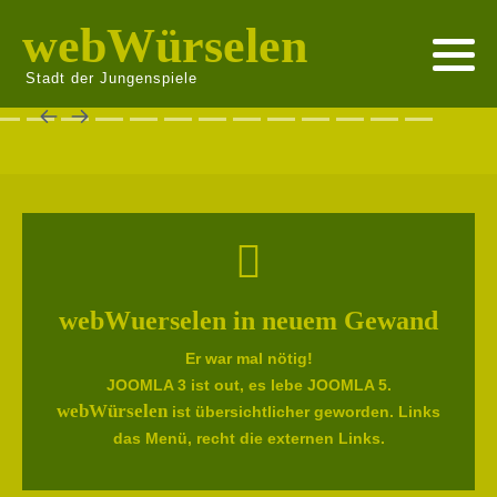
webWürselen
Stadt der Jungenspiele
webWuerselen in neuem Gewand
Er war mal nötig!
JOOMLA 3 ist out, es lebe JOOMLA 5.
webWürselen
ist übersichtlicher geworden. Links
das Menü, recht die externen Links.