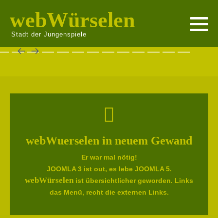
webWürselen
Stadt der Jungenspiele
webWuerselen in neuem Gewand
Er war mal nötig!
JOOMLA 3 ist out, es lebe JOOMLA 5.
webWürselen
ist übersichtlicher geworden. Links
das Menü, recht die externen Links.