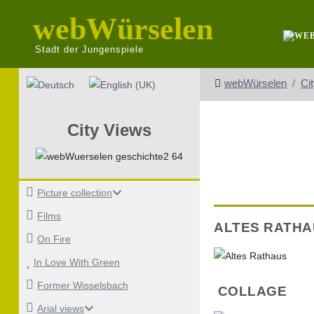
webWürselen
Stadt der Jungenspiele
Select your language
webWürselen
Ci
City Views
Picture collection
Films
ALTES RATHA
On Fire
In Love With Green
Former Wisselsbach
COLLAGE
Arial views