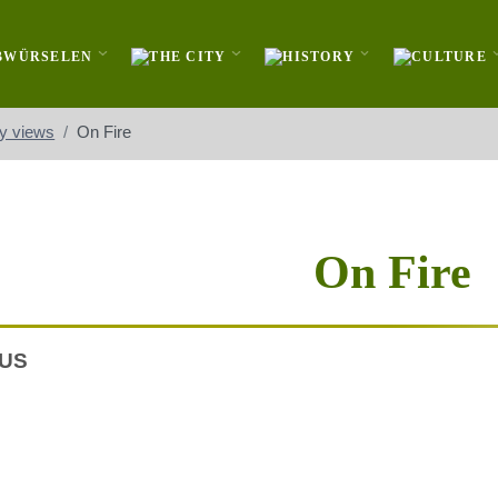
ty views
On Fire
On Fire
US