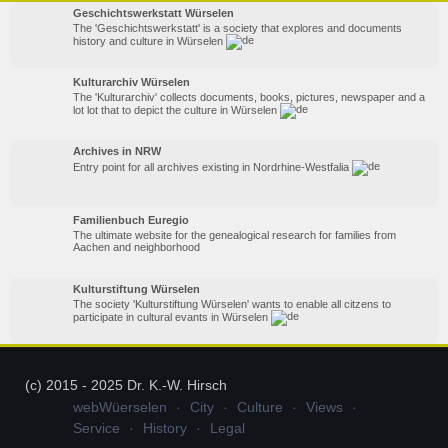
Geschichtswerkstatt Würselen
The 'Geschichtswerkstatt' is a society that explores and documents
history and culture in Würselen
Kulturarchiv Würselen
The 'Kulturarchiv' collects documents, books, pictures, newspaper and a
lot lot that to depict the culture in Würselen
Archives in NRW
Entry point for all archives existing in Nordrhine-Westfalia
Familienbuch Euregio
The ultimate website for the genealogical research for families from
Aachen and neighborhood
Kulturstiftung Würselen
The society 'Kulturstiftung Würselen' wants to enable all citzens to
participate in cultural evants in Würselen
(c) 2015 - 2025 Dr. K.-W. Hirsch
webWüerselen
City
Culture
Views
Service
History
Legal