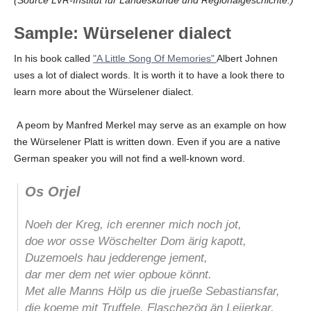
Sample: Würselener dialect
In his book called
"A Little Song Of Memories"
Albert Johnen
uses a lot of dialect words. It is worth it to have a look there to
learn more about the Würselener dialect.
A peom by Manfred Merkel may serve as an example on how
the Würselener Platt is written down. Even if you are a native
German speaker you will not find a well-known word.
Os Orjel
Noeh der Kreg, ich erenner mich noch jot,
doe wor osse Wöschelter Dom ärig kapott,
Duzemoels hau jedderenge jement,
dar mer dem net wier opboue könnt.
Met alle Manns Hölp us die jrueße Sebastiansfar,
die koeme mit Truffele, Flaschezög än Lejjerkar,