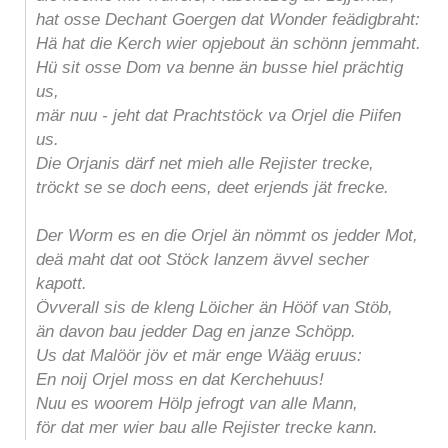
hat osse Dechant Goergen dat Wonder feädigbraht:
Hä hat die Kerch wier opjebout än schönn jemmaht.
Hü sit osse Dom va benne än busse hiel prächtig
us,
mär nuu - jeht dat Prachtstöck va Orjel die Piifen
us.
Die Orjanis därf net mieh alle Rejister trecke,
tröckt se se doch eens, deet erjends jät frecke.
Der Worm es en die Orjel än nömmt os jedder Mot,
deä maht dat oot Stöck lanzem ävvel secher
kapott.
Övverall sis de kleng Löicher än Hööf van Stöb,
än davon bau jedder Dag en janze Schöpp.
Us dat Malöör jöv et mär enge Wääg eruus:
En noij Orjel moss en dat Kerchehuus!
Nuu es woorem Hölp jefrogt van alle Mann,
för dat mer wier bau alle Rejister trecke kann.