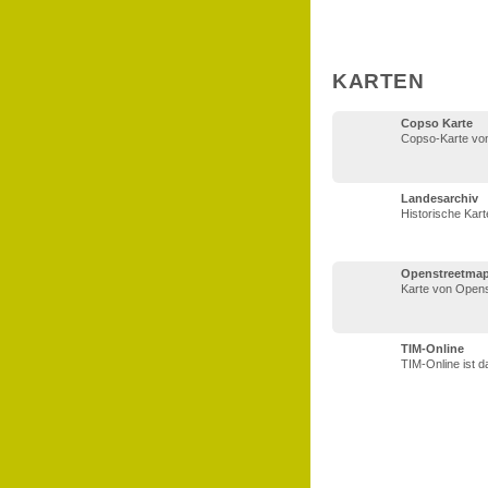
KARTEN
Copso Karte
Copso-Karte von
Landesarchiv
Historische Kart
Openstreetmap
Karte von Opens
TIM-Online
TIM-Online ist 