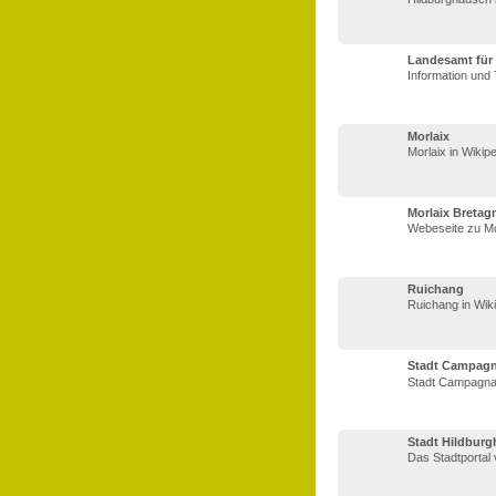
Landesamt für 
Information und 
Morlaix
Morlaix in Wikip
Morlaix Bretag
Webeseite zu Mo
Ruichang
Ruichang in Wik
Stadt Campagn
Stadt Campagna
Stadt Hildbur
Das Stadtportal