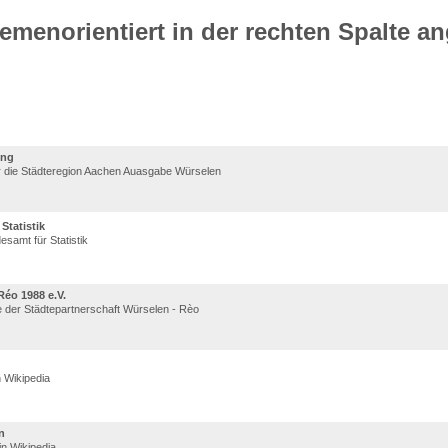
hemenorientiert in der rechten Spalte 
ung
r die Städteregion Aachen Auasgabe Würselen
Statistik
samt für Statistik
Réo 1988 e.V.
e der Städtepartnerschaft Würselen - Rèo
 Wikipedia
n
in Wikipedia