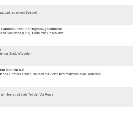
en, Link zu einem Beispiel
ür Landeskunde und Regionalgeschichte
and Rheinland (LVR), Portal zur Geschichte
n
ite der Stadt Würselen
den-Neusen e.V.
t des Ortsteils Linden-Neusen mit vielen Informationen zum Dorfleben
er Heerstraße als Teil der Via Regia