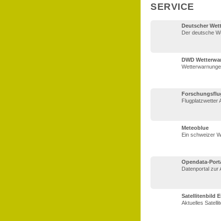
SERVICE
Deutscher Wett
Der deutsche We
DWD Wetterwa
Wetterwarnung
Forschungsflu
Flugplatzwette
Meteoblue
Ein schweizer We
Opendata-Port
Datenportal zur
Satellitenbild E
Aktuelles Satelli