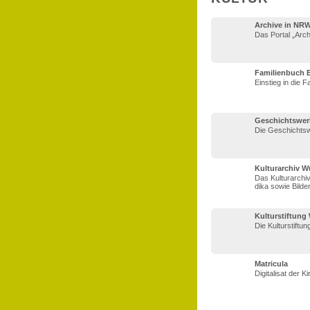
Archive in NR
Das Portal „Arch
Familienbuch 
Einstieg in die 
Geschichtswer
Die Geschichtswe
Kulturarchiv W
Das Kulturarchiv
dika sowie Bild
Kulturstiftung
Die Kulturstiftu
Matricula
Digitalisat der