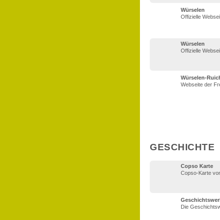
Würselen
Offizielle Webse
Würselen
Offizielle Webse
Würselen-Ruich
Webseite der Fr
GESCHICHTE
Copso Karte
Copso-Karte von
Geschichtswer
Die Geschichtswe