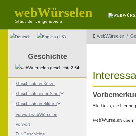
webWürselen
Stadt der Jungenspiele
Sprache auswählen
webWürselen
Ge
Geschichte
Interessa
Geschichte in Kürze
Vorbemerku
Geschichte einer Stadt
Geschichte in Bildern
Alle Links, die hier a
Vorwort webWürselen
webWürselen
überni
Vorwort
Zur Geschichte