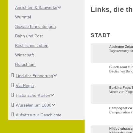
Ansichten & Bauwerke
Links, die t
Wurmtal
Soziale Einrichtungen
STADT
Bahn und Post
Kirchliches Leben
Aachener Zeit
Tageszeitung fü
Wirtschaft
Brauchtum
Bundesamt für 
Deutsches Bunde
Lied der Erinnerung
Via Regia
Burkina-Faso/ 
Verein zur Pfleg
Historische Karten
Würselen um 1800
Campagnatico
Campagnatico in
Aufsätze zur Geschichte
Hildburghause
Hildburghausen 