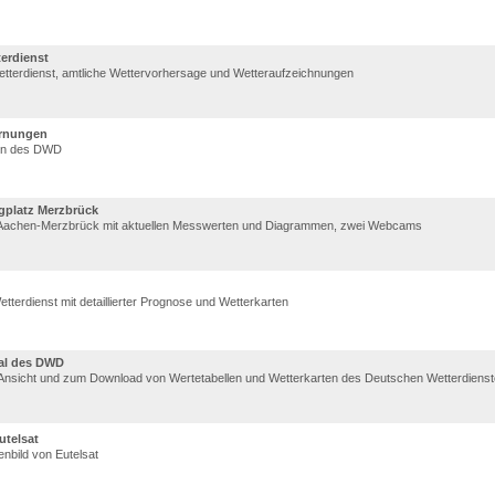
erdienst
tterdienst, amtliche Wettervorhersage und Wetteraufzeichnungen
rnungen
en des DWD
gplatz Merzbrück
r Aachen-Merzbrück mit aktuellen Messwerten und Diagrammen, zwei Webcams
tterdienst mit detaillierter Prognose und Wetterkarten
al des DWD
 Ansicht und zum Download von Wertetabellen und Wetterkarten des Deutschen Wetterdiens
utelsat
tenbild von Eutelsat