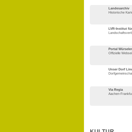
Landesarchiv
Historische Kart
LVR-Institut f
Landschaftsverb
Portal Würsele
Offizielle Webse
Unser Dorf Lin
Dorfgemeinschaf
Via Regia
Aachen-Frankfurt
KULTUR