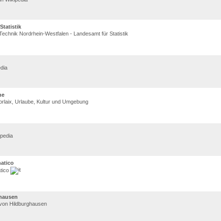
Statistik
Technik Nordrhein-Westfalen - Landesamt für Statistik
edia
ne
rlaix, Urlaube, Kultur und Umgebung
ipedia
atico
tico
ghausen
 von Hildburghausen