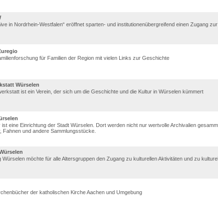
W
ive in Nordrhein-Westfalen“ eröffnet sparten- und institutionenübergreifend einen Zugang zu
Euregio
Familienforschung für Familien der Region mit vielen Links zur Geschichte
kstatt Würselen
rkstatt ist ein Verein, der sich um die Geschichte und die Kultur in Würselen kümmert
ürselen
 ist eine Einrichtung der Stadt Würselen. Dort werden nicht nur wertvolle Archi­valien gesamm
er, Fahnen und andere Sammlungsstücke.
 Würselen
ng Würselen möchte für alle Altersgruppen den Zugang zu kulturellen Aktivitäten und zu kulture
 Kirchenbücher der katholischen Kirche Aachen und Umgebung