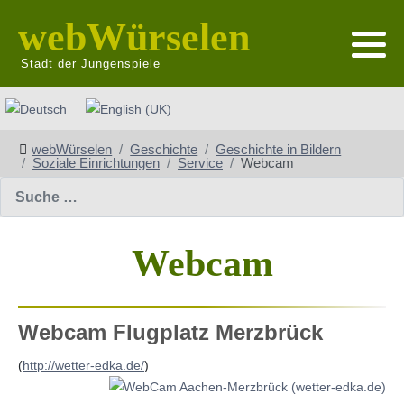
webWürselen
Stadt der Jungenspiele
Sprache auswählen
webWürselen
Geschichte
Geschichte in Bildern
Soziale Einrichtungen
Service
Webcam
Suchen
Webcam
Webcam Flugplatz Merzbrück
(
http://wetter-edka.de/
)