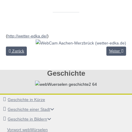
(
http://wetter-edka.de/
)
Vorheriger Beitrag: Karte
Nächster Beitr
Zurück
Weiter
Geschichte
Geschichte in Kürze
Geschichte einer Stadt
Geschichte in Bildern
Vorwort webWürselen