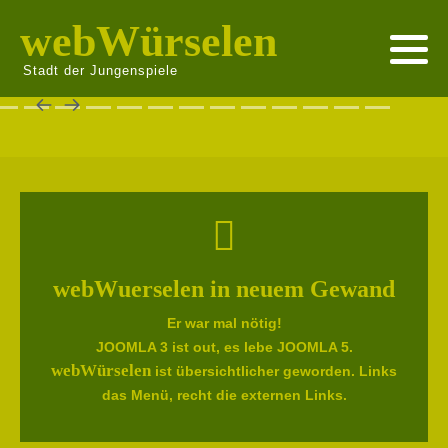
webWürselen
Stadt der Jungenspiele
webWuerselen in neuem Gewand
Er war mal nötig!
JOOMLA 3 ist out, es lebe JOOMLA 5.
webWürselen
ist übersichtlicher geworden. Links
das Menü, recht die externen Links.